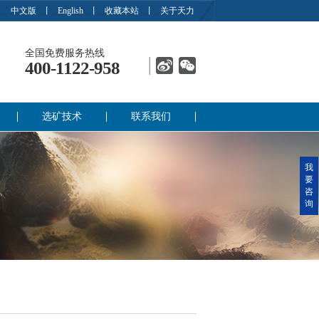
中文版
丨
English
丨
收藏本站
丨
关于天力
全国免费服务热线
400-1122-958
选矿技术
联系我们
我
要
咨
询