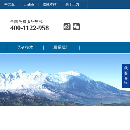
中文版
丨
English
丨
收藏本站
丨
关于天力
全国免费服务热线
400-1122-958
选矿技术
联系我们
我
要
咨
询