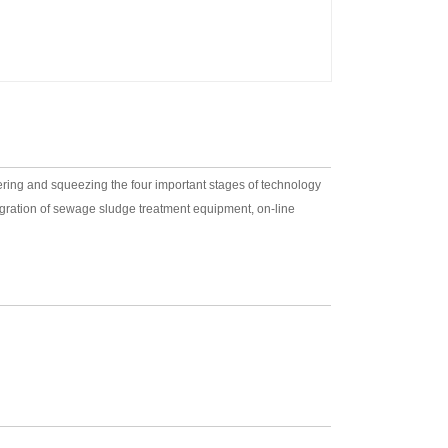
tering and squeezing the four important stages of technology
tegration of sewage sludge treatment equipment, on-line