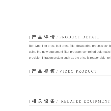
产品详情
|
/
PRODUCT DETAIL
Belt type filter press belt press filter dewatering process c
using the new equipment filter program-controlled automatic b
precision filtration system such as the price is reasonable, re
产品视频
|
/
VIDEO PRODUCT
相关设备
|
/
RELATED EQUIPMENT