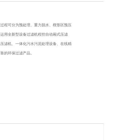
水过程可分为预处理、重力脱水、楔形区预压
技运用全新型设备过滤机程控自动厢式压滤
水压滤机、一体化污水污泥处理设备、在线精
可靠的环保过滤产品。