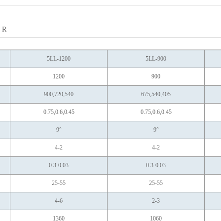
ER
5LL-1200
5LL-900
1200
900
900,720,540
675,540,405
0.75,0.6,0.45
0.75,0.6,0.45
9°
9°
4-2
4-2
0.3-0.03
0.3-0.03
25-55
25-55
4-6
2-3
1360
1060