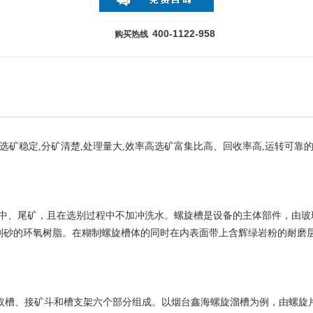
400-1122-958
购买热线
选矿稳定,分矿清楚,处理量大,效率高选矿富集比高、回收率高,运转可靠
中、尾矿，且在选别过程中不加冲洗水。螺旋槽是设备的主体部件，由玻
刚砂的环氧树脂。在糊制螺旋槽体的同时在内表面带上含辉绿岩粉的耐磨
槽、接矿斗和槽支架六个部分组成。以烟台鑫海螺旋溜槽为例，由螺旋片