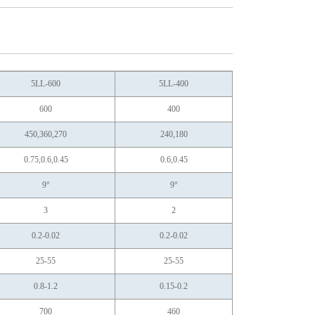
5LL-600
5LL-400
600
400
450,360,270
240,180
0.75,0.6,0.45
0.6,0.45
9°
9°
3
2
0.2-0.02
0.2-0.02
25-55
25-55
0.8-1.2
0.15-0.2
700
460