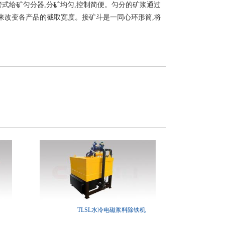
式给矿匀分器,分矿均匀,控制简便。匀分的矿浆通过
来改变各产品的截取宽度。接矿斗是一同心环形筒,将
TLSL水冷电磁浆料除铁机