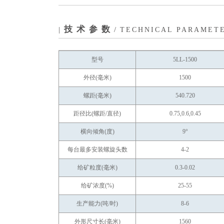
技术参数
|
/
TECHNICAL PARAMET
型号
5LL-1500
外径(毫米)
1500
螺距(毫米)
540.720
距径比(螺距/直径)
0.75,0.6,0.45
横向倾角(度)
9°
每台最多安装螺旋头数
4-2
给矿粒度(毫米)
0.3-0.02
给矿浓度(%)
25-55
生产能力(吨/时)
8-6
外形尺寸
长(毫米)
1560