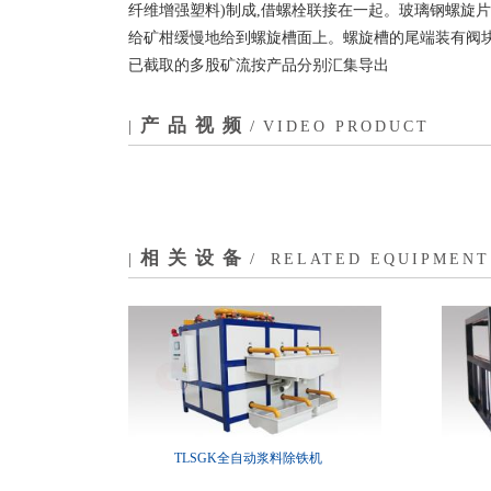
纤维增强塑料)制成,借螺栓联接在一起。玻璃钢螺旋
给矿柑缓慢地给到螺旋槽面上。螺旋槽的尾端装有阀块
已截取的多股矿流按产品分别汇集导出
产品视频
|
/
VIDEO PRODUCT
相关设备
|
/
RELATED EQUIPMENT
TLSGK全自动浆料除铁机