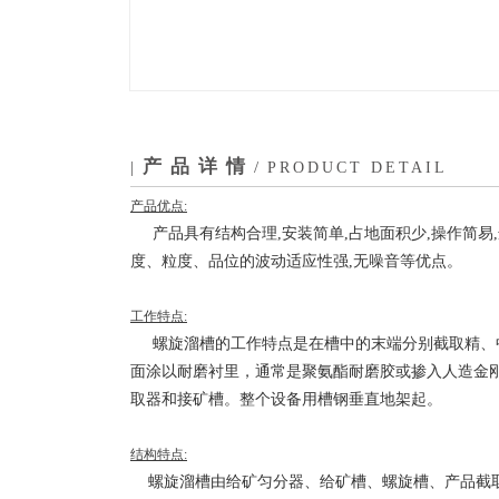
产品详情
|
/
PRODUCT DETAIL
产品优点:
产品具有结构合理,安装简单,占地面积少,操作简易,
度、粒度、品位的波动适应性强,无噪音等优点。
工作特点:
螺旋溜槽的工作特点是在槽中的末端分别截取精、
面涂以耐磨衬里，通常是聚氨酯耐磨胶或掺入人造金
取器和接矿槽。整个设备用槽钢垂直地架起。
结构特点:
螺旋溜槽由给矿匀分器、给矿槽、螺旋槽、产品截取